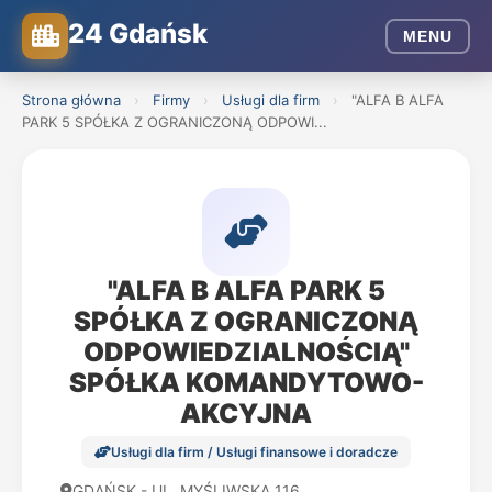
24 Gdańsk
MENU
Strona główna
›
Firmy
›
Usługi dla firm
›
"ALFA B ALFA
PARK 5 SPÓŁKA Z OGRANICZONĄ ODPOWI...
"ALFA B ALFA PARK 5
SPÓŁKA Z OGRANICZONĄ
ODPOWIEDZIALNOŚCIĄ"
SPÓŁKA KOMANDYTOWO-
AKCYJNA
Usługi dla firm / Usługi finansowe i doradcze
GDAŃSK - UL. MYŚLIWSKA 116