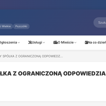
i Wielkie
Pszczółki
Ogłoszenia
Usługi
O Mieście
Na co dzie
 SPÓŁKA Z OGRANICZONĄ ODPOWIEDZ...
ŁKA Z OGRANICZONĄ ODPOWIEDZI