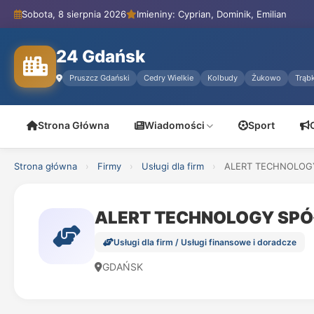
Sobota, 8 sierpnia 2026
Imieniny: Cyprian, Dominik, Emilian
24 Gdańsk
Pruszcz Gdański
Cedry Wielkie
Kolbudy
Żukowo
Trąbk
Strona Główna
Wiadomości
Sport
Strona główna
›
Firmy
›
Usługi dla firm
›
ALERT TECHNOLOGY
ALERT TECHNOLOGY SPÓ
Usługi dla firm / Usługi finansowe i doradcze
GDAŃSK