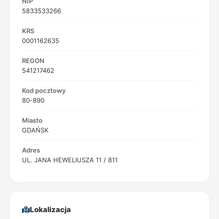
NIP
5833533266
KRS
0001162635
REGON
541217462
Kod pocztowy
80-890
Miasto
GDAŃSK
Adres
UL. JANA HEWELIUSZA 11 / 811
Lokalizacja