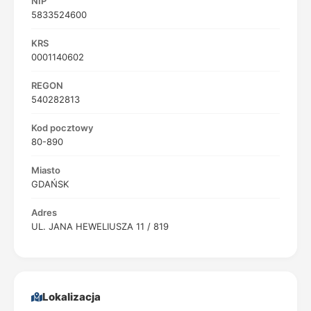
NIP
5833524600
KRS
0001140602
REGON
540282813
Kod pocztowy
80-890
Miasto
GDAŃSK
Adres
UL. JANA HEWELIUSZA 11 / 819
Lokalizacja