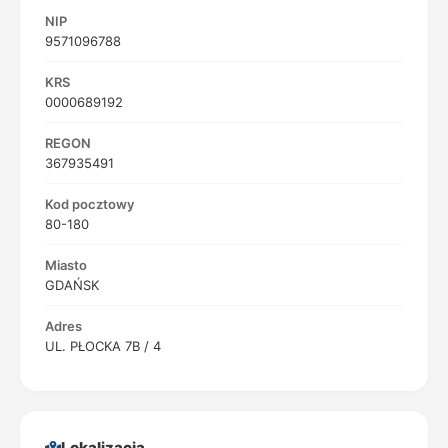
NIP
9571096788
KRS
0000689192
REGON
367935491
Kod pocztowy
80-180
Miasto
GDAŃSK
Adres
UL. PŁOCKA 7B / 4
Lokalizacja