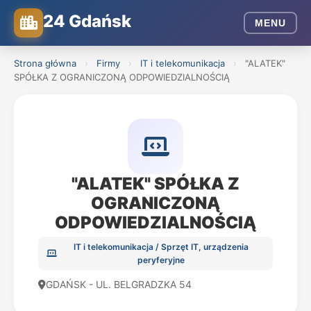
24 Gdańsk
MENU
Strona główna
›
Firmy
›
IT i telekomunikacja
›
"ALATEK"
SPÓŁKA Z OGRANICZONĄ ODPOWIEDZIALNOŚCIĄ
"ALATEK" SPÓŁKA Z
OGRANICZONĄ
ODPOWIEDZIALNOŚCIĄ
IT i telekomunikacja / Sprzęt IT, urządzenia
peryferyjne
GDAŃSK - UL. BELGRADZKA 54