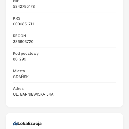
NIP
5842795178
KRS
0000851711
REGON
386603720
Kod pocztowy
80-299
Miasto
GDAŃSK
Adres
UL. BARNIEWICKA 54A
Lokalizacja