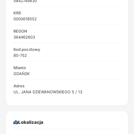
5842749830
KRS
0000618552
REGON
364462603
Kod pocztowy
80-752
Miasto
GDAŃSK
Adres
UL. JANA DZIEWANOWSKIEGO 5 / 13
Lokalizacja