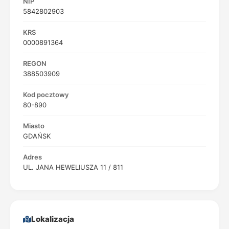
NIP
5842802903
KRS
0000891364
REGON
388503909
Kod pocztowy
80-890
Miasto
GDAŃSK
Adres
UL. JANA HEWELIUSZA 11 / 811
Lokalizacja