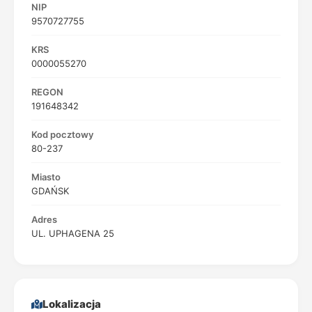
NIP
9570727755
KRS
0000055270
REGON
191648342
Kod pocztowy
80-237
Miasto
GDAŃSK
Adres
UL. UPHAGENA 25
Lokalizacja