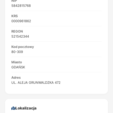
NIP
5842815768
KRS
0000961862
REGON
521542344
Kod pocztowy
80-309
Miasto
GDAŃSK
Adres
UL. ALEJA GRUNWALDZKA 472
Lokalizacja