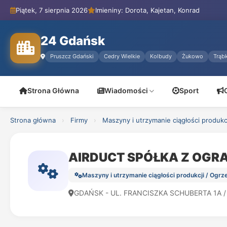
Piątek, 7 sierpnia 2026
Imieniny: Dorota, Kajetan, Konrad
24 Gdańsk
Pruszcz Gdański
Cedry Wielkie
Kolbudy
Żukowo
Trąbk
Strona Główna
Wiadomości
Sport
Strona główna
›
Firmy
›
Maszyny i utrzymanie ciągłości produkc
AIRDUCT SPÓŁKA Z OG
Maszyny i utrzymanie ciągłości produkcji / Ogrze
GDAŃSK - UL. FRANCISZKA SCHUBERTA 1A /