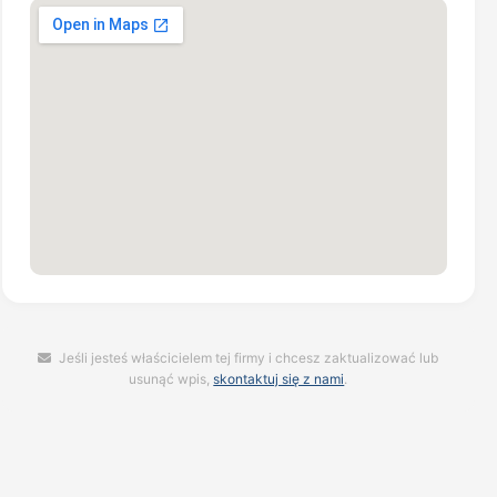
Jeśli jesteś właścicielem tej firmy i chcesz zaktualizować lub
usunąć wpis,
skontaktuj się z nami
.