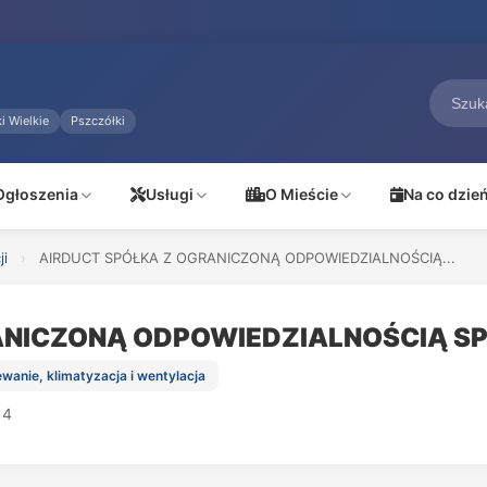
i Wielkie
Pszczółki
Ogłoszenia
Usługi
O Mieście
Na co dzie
ji
›
AIRDUCT SPÓŁKA Z OGRANICZONĄ ODPOWIEDZIALNOŚCIĄ...
RANICZONĄ ODPOWIEDZIALNOŚCIĄ 
wanie, klimatyzacja i wentylacja
 4