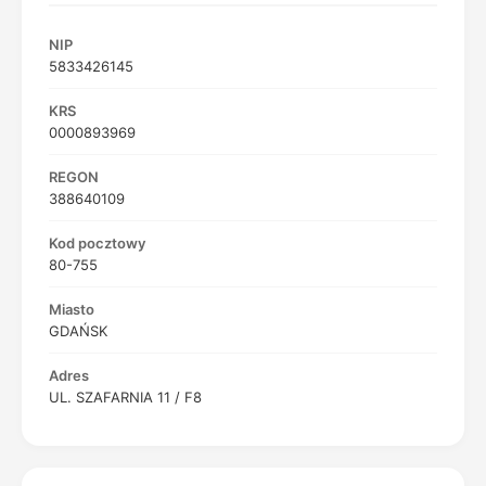
NIP
5833426145
KRS
0000893969
REGON
388640109
Kod pocztowy
80-755
Miasto
GDAŃSK
Adres
UL. SZAFARNIA 11 / F8