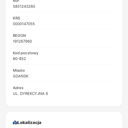
NIP
5851243260
KRS
0000147055
REGON
191267960
Kod pocztowy
80-852
Miasto
GDAŃSK
Adres
UL. DYREKCYJNA 6
Lokalizacja