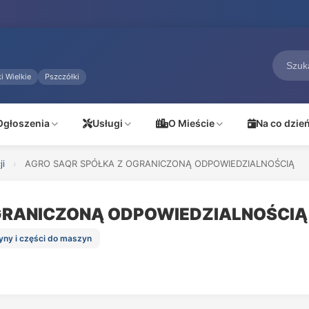
i Wielkie
Pszczółki
Ogłoszenia
Usługi
O Mieście
Na co dzie
ji
›
AGRO SAQR SPÓŁKA Z OGRANICZONĄ ODPOWIEDZIALNOŚCIĄ
GRANICZONĄ ODPOWIEDZIALNOŚCIĄ
yny i części do maszyn