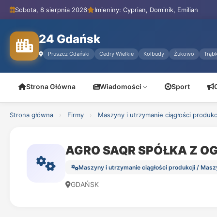
Sobota, 8 sierpnia 2026
Imieniny: Cyprian, Dominik, Emilian
24 Gdańsk
Pruszcz Gdański
Cedry Wielkie
Kolbudy
Żukowo
Trąbk
Strona Główna
Wiadomości
Sport
Strona główna
›
Firmy
›
Maszyny i utrzymanie ciągłości produkc
AGRO SAQR SPÓŁKA Z O
Maszyny i utrzymanie ciągłości produkcji / Masz
GDAŃSK