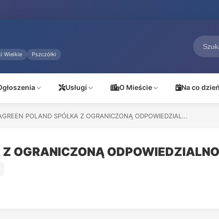
i Wielkie
Pszczółki
Ogłoszenia
Usługi
O Mieście
Na co dzie
AGREEN POLAND SPÓŁKA Z OGRANICZONĄ ODPOWIEDZIAL...
 Z OGRANICZONĄ ODPOWIEDZIALNO