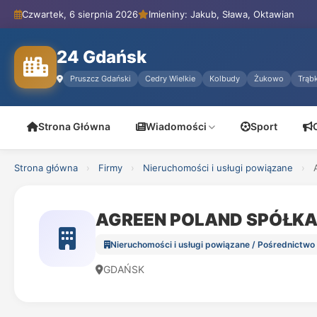
Czwartek, 6 sierpnia 2026
Imieniny: Jakub, Sława, Oktawian
24 Gdańsk
Pruszcz Gdański
Cedry Wielkie
Kolbudy
Żukowo
Trąbk
Strona Główna
Wiadomości
Sport
Strona główna
›
Firmy
›
Nieruchomości i usługi powiązane
›
AGREEN POLAND SPÓŁKA
Nieruchomości i usługi powiązane / Pośrednictwo
GDAŃSK