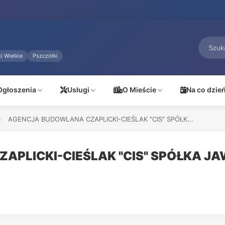
i Wielkie
Pszczółki
Ogłoszenia
Usługi
O Mieście
Na co dzie
›
AGENCJA BUDOWLANA CZAPLICKI-CIEŚLAK "CIS" SPÓŁK...
PLICKI-CIEŚLAK "CIS" SPÓŁKA JA