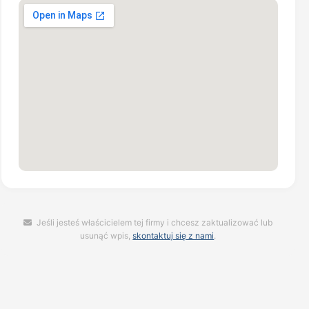
Jeśli jesteś właścicielem tej firmy i chcesz zaktualizować lub
usunąć wpis,
skontaktuj się z nami
.