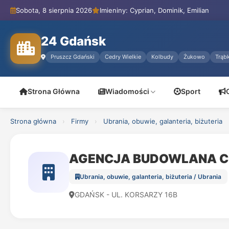
Sobota, 8 sierpnia 2026
Imieniny: Cyprian, Dominik, Emilian
24 Gdańsk
Pruszcz Gdański
Cedry Wielkie
Kolbudy
Żukowo
Trąbk
Strona Główna
Wiadomości
Sport
Strona główna
›
Firmy
›
Ubrania, obuwie, galanteria, biżuteria
AGENCJA BUDOWLANA CZA
Ubrania, obuwie, galanteria, biżuteria / Ubrania
GDAŃSK - UL. KORSARZY 16B