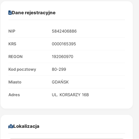
Dane rejestracyjne
NIP
5842406886
KRS
0000165395
REGON
192060970
Kod pocztowy
80-299
Miasto
GDAŃSK
Adres
UL. KORSARZY 16B
Lokalizacja