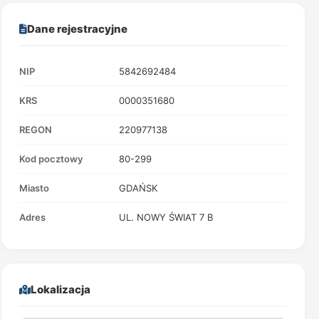
Dane rejestracyjne
NIP
5842692484
KRS
0000351680
REGON
220977138
Kod pocztowy
80-299
Miasto
GDAŃSK
Adres
UL. NOWY ŚWIAT 7 B
Lokalizacja