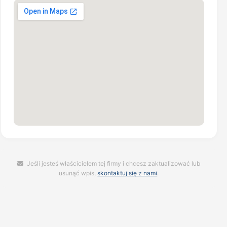
Jeśli jesteś właścicielem tej firmy i chcesz zaktualizować lub
usunąć wpis,
skontaktuj się z nami
.