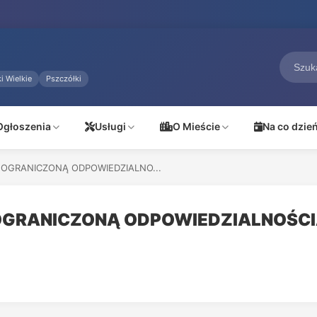
i Wielkie
Pszczółki
Ogłoszenia
Usługi
O Mieście
Na co dzie
 OGRANICZONĄ ODPOWIEDZIALNO...
 OGRANICZONĄ ODPOWIEDZIALNOŚC