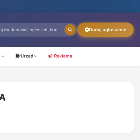
Dodaj ogłoszenie
ń
Urząd
Reklama
IĄ