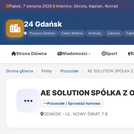
Piątek, 7 sierpnia 2026
Imieniny: Dorota, Kajetan, Konrad
24 Gdańsk
Pruszcz Gdański
Cedry Wielkie
Kolbudy
Żukowo
Trąbk
Strona Główna
Wiadomości
Sport
Strona główna
›
Firmy
›
Pozostałe
›
AE SOLUTION SPÓŁKA Z
AE SOLUTION SPÓŁKA Z
Pozostałe / Sprzedaż hurtowa
GDAŃSK - UL. NOWY ŚWIAT 7 B