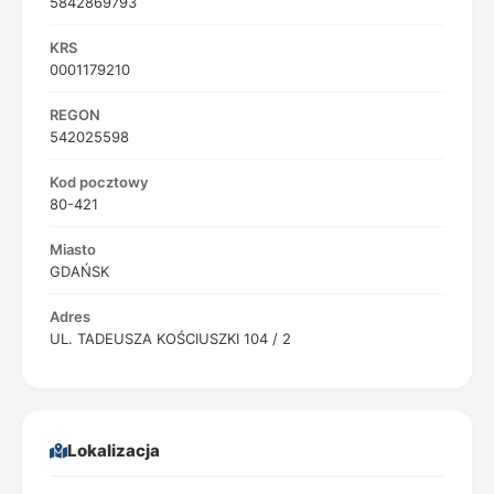
5842869793
KRS
0001179210
REGON
542025598
Kod pocztowy
80-421
Miasto
GDAŃSK
Adres
UL. TADEUSZA KOŚCIUSZKI 104 / 2
Lokalizacja