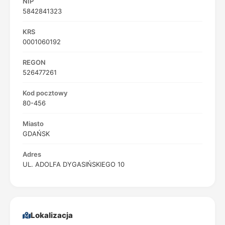
NIP
5842841323
KRS
0001060192
REGON
526477261
Kod pocztowy
80-456
Miasto
GDAŃSK
Adres
UL. ADOLFA DYGASIŃSKIEGO 10
Lokalizacja