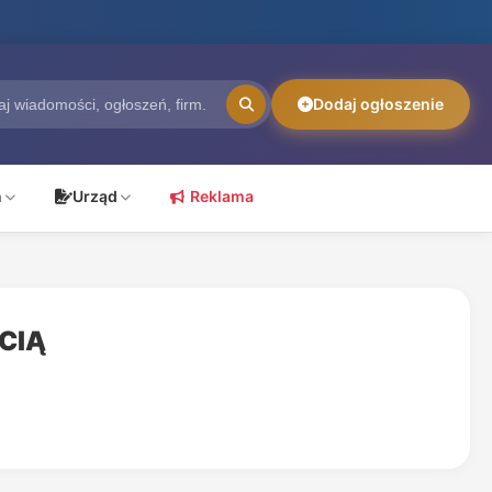
Dodaj ogłoszenie
ń
Urząd
Reklama
CIĄ