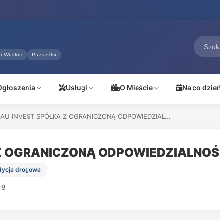
i Wielkie
Pszczółki
Ogłoszenia
Usługi
O Mieście
Na co dzie
BAU INVEST SPÓŁKA Z OGRANICZONĄ ODPOWIEDZIAL...
 Z OGRANICZONĄ ODPOWIEDZIALNOŚ
edycja drogowa
 8