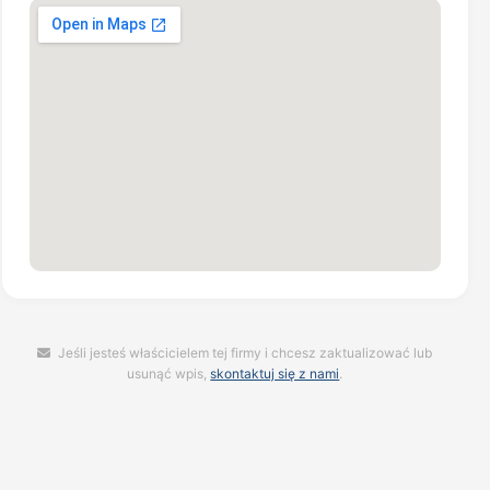
Jeśli jesteś właścicielem tej firmy i chcesz zaktualizować lub
usunąć wpis,
skontaktuj się z nami
.