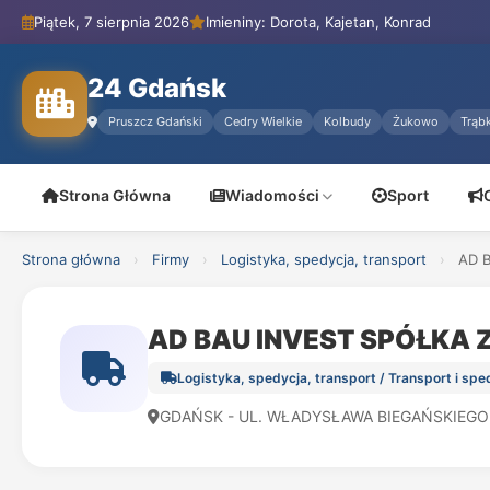
Piątek, 7 sierpnia 2026
Imieniny: Dorota, Kajetan, Konrad
24 Gdańsk
Pruszcz Gdański
Cedry Wielkie
Kolbudy
Żukowo
Trąbk
Strona Główna
Wiadomości
Sport
Strona główna
›
Firmy
›
Logistyka, spedycja, transport
›
AD 
AD BAU INVEST SPÓŁKA
Logistyka, spedycja, transport / Transport i sp
GDAŃSK - UL. WŁADYSŁAWA BIEGAŃSKIEGO