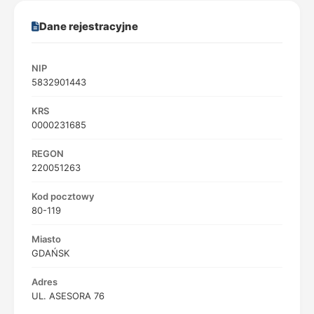
Dane rejestracyjne
NIP
5832901443
KRS
0000231685
REGON
220051263
Kod pocztowy
80-119
Miasto
GDAŃSK
Adres
UL. ASESORA 76