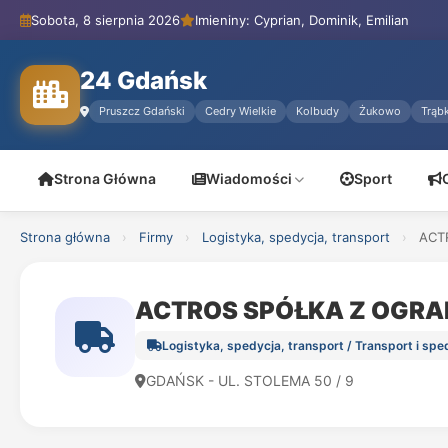
Sobota, 8 sierpnia 2026
Imieniny: Cyprian, Dominik, Emilian
24 Gdańsk
Pruszcz Gdański
Cedry Wielkie
Kolbudy
Żukowo
Trąbk
Strona Główna
Wiadomości
Sport
Strona główna
›
Firmy
›
Logistyka, spedycja, transport
›
ACT
ACTROS SPÓŁKA Z OGRA
Logistyka, spedycja, transport / Transport i sp
GDAŃSK - UL. STOLEMA 50 / 9