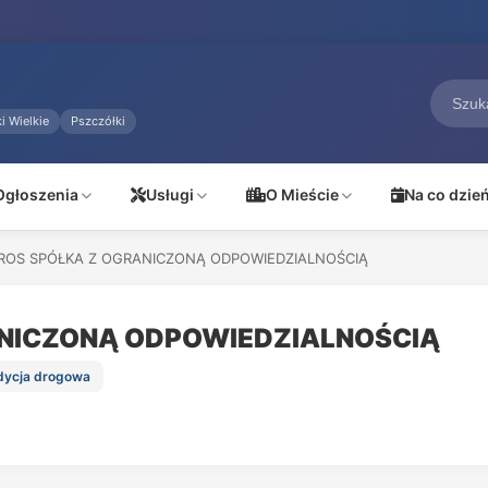
i Wielkie
Pszczółki
Ogłoszenia
Usługi
O Mieście
Na co dzie
ROS SPÓŁKA Z OGRANICZONĄ ODPOWIEDZIALNOŚCIĄ
NICZONĄ ODPOWIEDZIALNOŚCIĄ
edycja drogowa