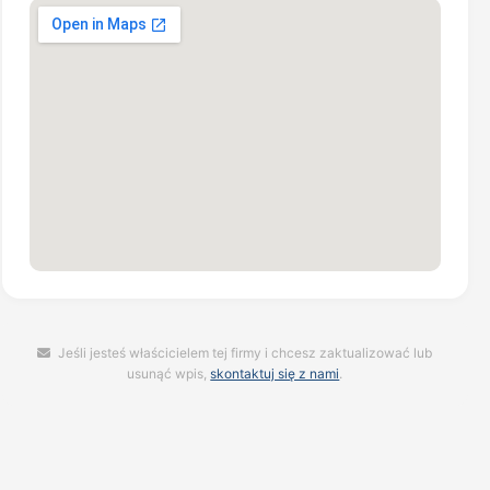
Jeśli jesteś właścicielem tej firmy i chcesz zaktualizować lub
usunąć wpis,
skontaktuj się z nami
.