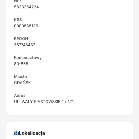
NIP
5833254224
KRS
0000686126
REGON
367748487
Kod pocztowy
80-855
Miasto
GDAŃSK
Adres
UL. WAŁY PIASTOWSKIE 1 / 121
Lokalizacja