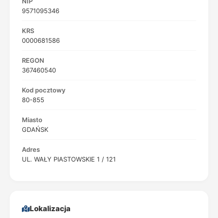
NIP
9571095346
KRS
0000681586
REGON
367460540
Kod pocztowy
80-855
Miasto
GDAŃSK
Adres
UL. WAŁY PIASTOWSKIE 1 / 121
Lokalizacja