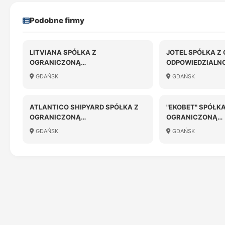
Podobne firmy
LITVIANA SPÓŁKA Z
JOTEL SPÓŁKA Z
OGRANICZONĄ
ODPOWIEDZIALN
ODPOWIEDZIALNOŚCIĄ
GDAŃSK
GDAŃSK
ATLANTICO SHIPYARD SPÓŁKA Z
"EKOBET" SPÓŁKA
OGRANICZONĄ
OGRANICZONĄ
ODPOWIEDZIALNOŚCIĄ
ODPOWIEDZIALN
GDAŃSK
GDAŃSK
LIKWIDACJI