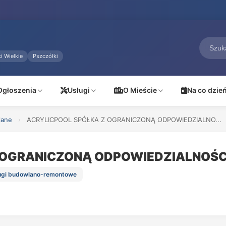
i Wielkie
Pszczółki
Ogłoszenia
Usługi
O Mieście
Na co dzie
lane
›
ACRYLICPOOL SPÓŁKA Z OGRANICZONĄ ODPOWIEDZIALNO...
 OGRANICZONĄ ODPOWIEDZIALNOŚC
sługi budowlano-remontowe