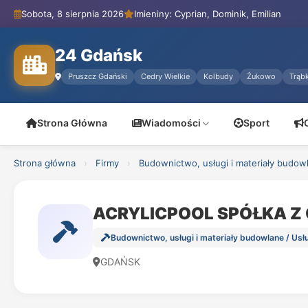
Sobota, 8 sierpnia 2026
Imieniny: Cyprian, Dominik, Emilian
24 Gdańsk
Pruszcz Gdański
Cedry Wielkie
Kolbudy
Żukowo
Trąbk
Strona Główna
Wiadomości
Sport
Strona główna
›
Firmy
›
Budownictwo, usługi i materiały budow
ACRYLICPOOL SPÓŁKA Z
Budownictwo, usługi i materiały budowlane / U
GDAŃSK