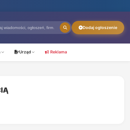
Dodaj ogłoszenie
ń
Urząd
Reklama
IĄ