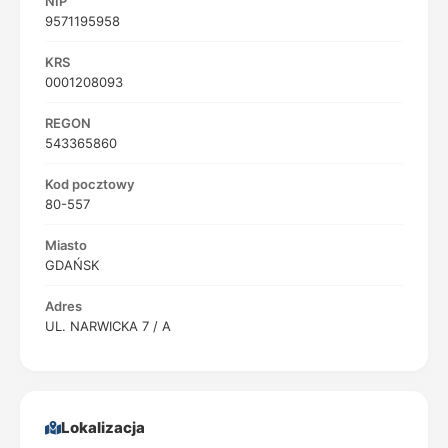
NIP
9571195958
KRS
0001208093
REGON
543365860
Kod pocztowy
80-557
Miasto
GDAŃSK
Adres
UL. NARWICKA 7 / A
Lokalizacja