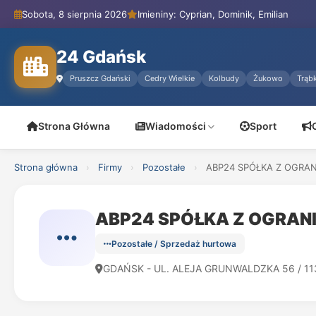
Sobota, 8 sierpnia 2026
Imieniny: Cyprian, Dominik, Emilian
24 Gdańsk
Pruszcz Gdański
Cedry Wielkie
Kolbudy
Żukowo
Trąbk
Strona Główna
Wiadomości
Sport
Strona główna
›
Firmy
›
Pozostałe
›
ABP24 SPÓŁKA Z OGRAN
ABP24 SPÓŁKA Z OGRA
Pozostałe / Sprzedaż hurtowa
GDAŃSK - UL. ALEJA GRUNWALDZKA 56 / 11