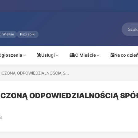
i Wielkie
Pszczółki
Ogłoszenia
Usługi
O Mieście
Na co dzie
ICZONĄ ODPOWIEDZIALNOŚCIĄ S...
NICZONĄ ODPOWIEDZIALNOŚCIĄ SP
3