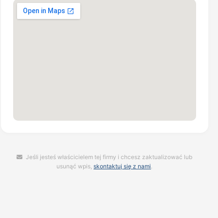
Jeśli jesteś właścicielem tej firmy i chcesz zaktualizować lub
usunąć wpis,
skontaktuj się z nami
.