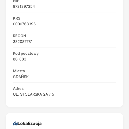
NIP
9721297354
KRS
0000763396
REGON
382087781
Kod pocztowy
80-883
Miasto
GDAŃSK
Adres
UL. STOLARSKA 2A / 5
Lokalizacja