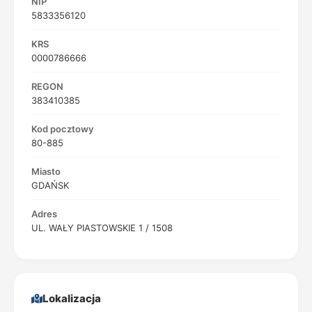
NIP
5833356120
KRS
0000786666
REGON
383410385
Kod pocztowy
80-885
Miasto
GDAŃSK
Adres
UL. WAŁY PIASTOWSKIE 1 / 1508
Lokalizacja