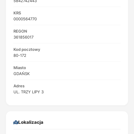
5842742443
KRS
0000564770
REGON
361856017
Kod pocztowy
80-172
Miasto
GDAŃSK
Adres
UL. TRZY LIPY 3
Lokalizacja