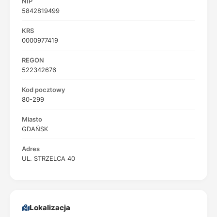
NIP
5842819499
KRS
0000977419
REGON
522342676
Kod pocztowy
80-299
Miasto
GDAŃSK
Adres
UL. STRZELCA 40
Lokalizacja