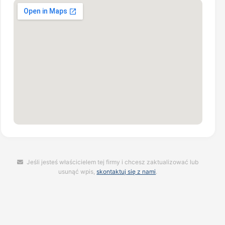
Jeśli jesteś właścicielem tej firmy i chcesz zaktualizować lub
usunąć wpis,
skontaktuj się z nami
.