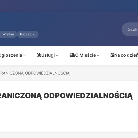
i Wielkie
Pszczółki
Ogłoszenia
Usługi
O Mieście
Na co dzie
GRANICZONĄ ODPOWIEDZIALNOŚCIĄ
GRANICZONĄ ODPOWIEDZIALNOŚCIĄ