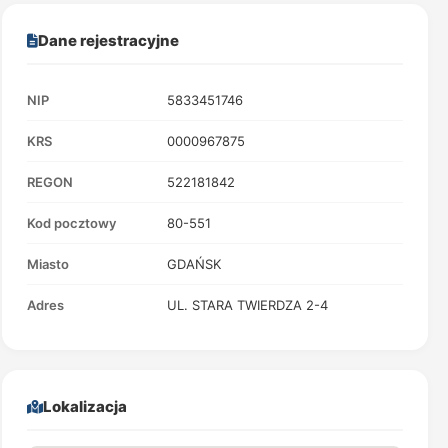
Dane rejestracyjne
NIP
5833451746
KRS
0000967875
REGON
522181842
Kod pocztowy
80-551
Miasto
GDAŃSK
Adres
UL. STARA TWIERDZA 2-4
Lokalizacja