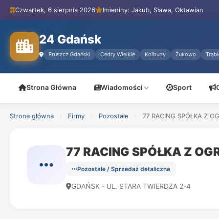
Czwartek, 6 sierpnia 2026
Imieniny: Jakub, Sława, Oktawian
24 Gdańsk
Pruszcz Gdański
Cedry Wielkie
Kolbudy
Żukowo
Trąbk
Strona Główna
Wiadomości
Sport
Strona główna
›
Firmy
›
Pozostałe
›
77 RACING SPÓŁKA Z O
77 RACING SPÓŁKA Z O
Pozostałe / Sprzedaż detaliczna
GDAŃSK - UL. STARA TWIERDZA 2-4