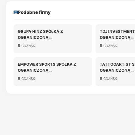
Podobne firmy
GRUPA HINZ SPÓŁKA Z
TDJ INVESTMENT
OGRANICZONĄ
OGRANICZONĄ
ODPOWIEDZIALNOŚCIĄ
ODPOWIEDZIALN
GDAŃSK
GDAŃSK
EMPOWER SPORTS SPÓŁKA Z
TATTOOARTIST S
OGRANICZONĄ
OGRANICZONĄ
ODPOWIEDZIALNOŚCIĄ W
ODPOWIEDZIALN
GDAŃSK
GDAŃSK
LIKWIDACJI