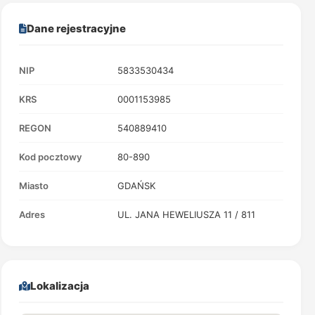
Dane rejestracyjne
NIP
5833530434
KRS
0001153985
REGON
540889410
Kod pocztowy
80-890
Miasto
GDAŃSK
Adres
UL. JANA HEWELIUSZA 11 / 811
Lokalizacja