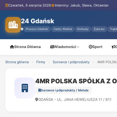
Czwartek, 6 sierpnia 2026
Imieniny: Jakub, Sława, Oktawian
24 Gdańsk
Pruszcz Gdański
Cedry Wielkie
Kolbudy
Żukowo
Trąbk
Strona Główna
Wiadomości
Sport
Strona główna
›
Firmy
›
Surowce i półprodukty
›
4MR POLSK
4MR POLSKA SPÓŁKA Z 
Surowce i półprodukty / Metale
GDAŃSK - UL. JANA HEWELIUSZA 11 / 811