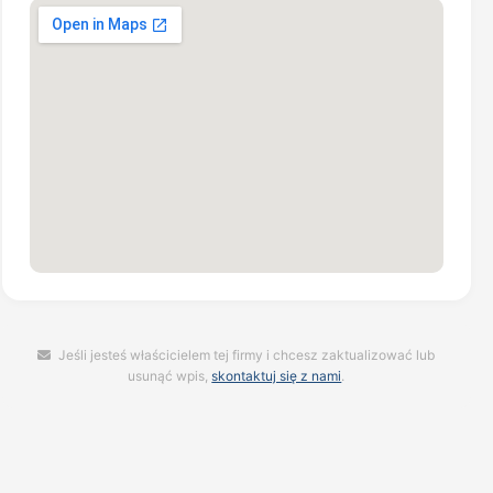
Jeśli jesteś właścicielem tej firmy i chcesz zaktualizować lub
usunąć wpis,
skontaktuj się z nami
.