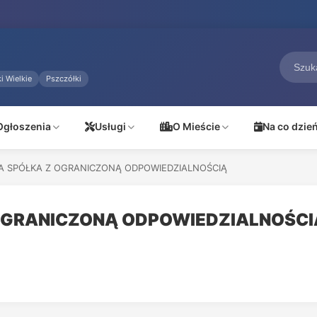
i Wielkie
Pszczółki
Ogłoszenia
Usługi
O Mieście
Na co dzie
A SPÓŁKA Z OGRANICZONĄ ODPOWIEDZIALNOŚCIĄ
OGRANICZONĄ ODPOWIEDZIALNOŚCI