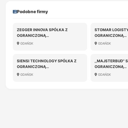
Podobne firmy
ZEGGER INNOVA SPÓŁKA Z
STOMAR LOGISTY
OGRANICZONĄ
OGRANICZONĄ
ODPOWIEDZIALNOŚCIĄ
ODPOWIEDZIALN
GDAŃSK
GDAŃSK
KOMANDYTOWA
SIENSI TECHNOLOGY SPÓŁKA Z
,,MAJSTERBUD'' 
OGRANICZONĄ
OGRANICZONĄ
ODPOWIEDZIALNOŚCIĄ W
ODPOWIEDZIALN
GDAŃSK
GDAŃSK
LIKWIDACJI