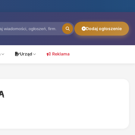
Dodaj ogłoszenie
ń
Urząd
Reklama
Ą