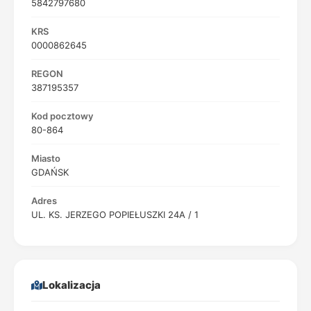
5842797680
KRS
0000862645
REGON
387195357
Kod pocztowy
80-864
Miasto
GDAŃSK
Adres
UL. KS. JERZEGO POPIEŁUSZKI 24A / 1
Lokalizacja