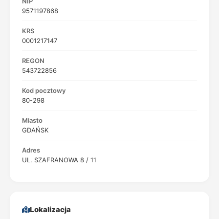
NIP
9571197868
KRS
0001217147
REGON
543722856
Kod pocztowy
80-298
Miasto
GDAŃSK
Adres
UL. SZAFRANOWA 8 / 11
Lokalizacja