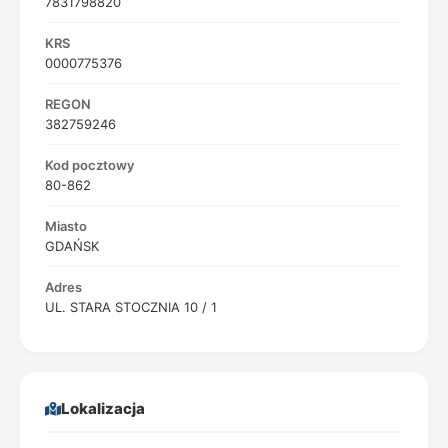
7831798820
KRS
0000775376
REGON
382759246
Kod pocztowy
80-862
Miasto
GDAŃSK
Adres
UL. STARA STOCZNIA 10 / 1
Lokalizacja