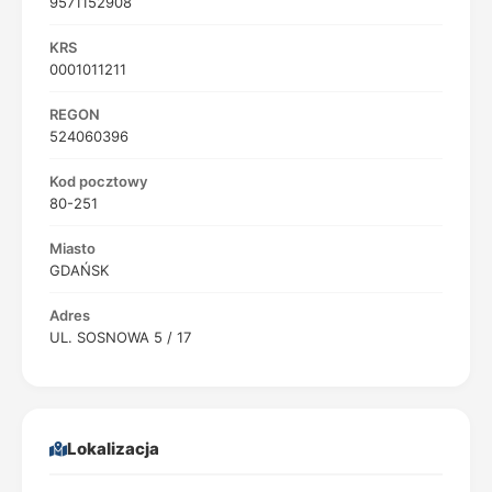
9571152908
KRS
0001011211
REGON
524060396
Kod pocztowy
80-251
Miasto
GDAŃSK
Adres
UL. SOSNOWA 5 / 17
Lokalizacja