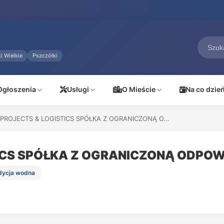
i Wielkie
Pszczółki
Ogłoszenia
Usługi
O Mieście
Na co dzie
 PROJECTS & LOGISTICS SPÓŁKA Z OGRANICZONĄ O...
TICS SPÓŁKA Z OGRANICZONĄ ODPO
edycja wodna