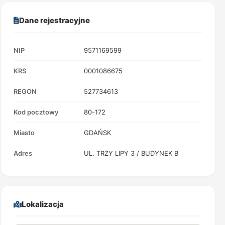
Dane rejestracyjne
NIP
9571169599
KRS
0001086675
REGON
527734613
Kod pocztowy
80-172
Miasto
GDAŃSK
Adres
UL. TRZY LIPY 3 / BUDYNEK B
Lokalizacja