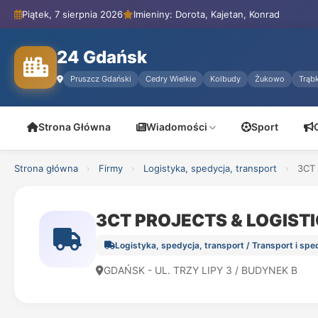
Piątek, 7 sierpnia 2026
Imieniny: Dorota, Kajetan, Konrad
24 Gdańsk
Pruszcz Gdański
Cedry Wielkie
Kolbudy
Żukowo
Trąbk
Strona Główna
Wiadomości
Sport
Strona główna
›
Firmy
›
Logistyka, spedycja, transport
›
3CT
3CT PROJECTS & LOGIS
Logistyka, spedycja, transport / Transport i sp
GDAŃSK - UL. TRZY LIPY 3 / BUDYNEK B