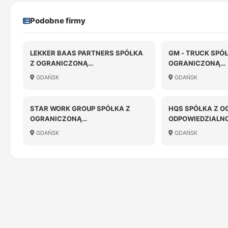
Podobne firmy
LEKKER BAAS PARTNERS SPÓŁKA
GM - TRUCK SPÓ
Z OGRANICZONĄ
OGRANICZONĄ
ODPOWIEDZIALNOŚCIĄ
ODPOWIEDZIALN
GDAŃSK
GDAŃSK
KOMANDYTOWA
STAR WORK GROUP SPÓŁKA Z
HQS SPÓŁKA Z 
OGRANICZONĄ
ODPOWIEDZIALN
ODPOWIEDZIALNOŚCIĄ
GDAŃSK
GDAŃSK