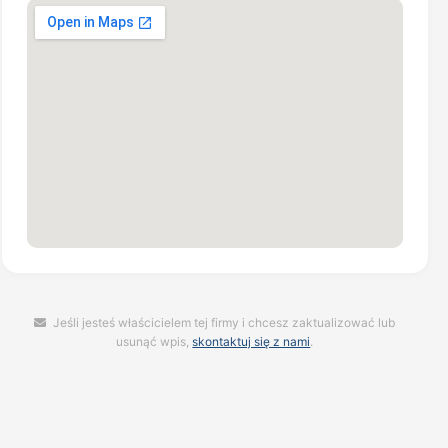
Jeśli jesteś właścicielem tej firmy i chcesz zaktualizować lub
usunąć wpis,
skontaktuj się z nami
.