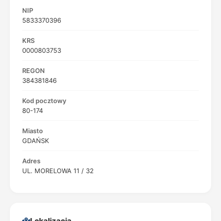
NIP
5833370396
KRS
0000803753
REGON
384381846
Kod pocztowy
80-174
Miasto
GDAŃSK
Adres
UL. MORELOWA 11 / 32
Lokalizacja