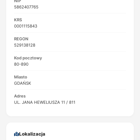
NIP
5862407765
KRS
0001115843
REGON
529138128
Kod pocztowy
80-890
Miasto
GDAŃSK
Adres
UL. JANA HEWELIUSZA 11 / 811
Lokalizacja